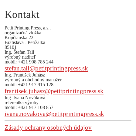
Kontakt
Petit Printing Press, a.s.,
organizačná zložka
Kopčianska 22
Bratislava - Petržalka
85101
Ing. Štefan Tall
výrobný riaditeľ
mobil: +421 908 785 244
stefan.tall@petitprintingpress.sk
Ing. František Juhász
výrobný a obchodný manažér
mobil: +421 917 915 128
frantisek.juhasz@petitprintingpress.sk
Ing. Ivana Nováková
referentka výroby
mobil: +421 917 108 857
ivana.novakova@petitprintingpress.sk
Zásady ochrany osobných údajov