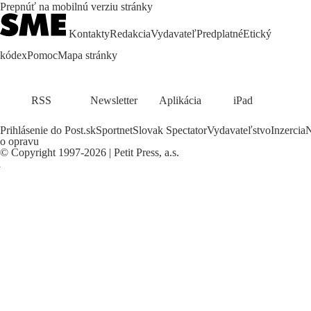
Prepnúť na mobilnú verziu stránky
Kontakty
Redakcia
Vydavateľ
Predplatné
Etický
kódex
Pomoc
Mapa stránky
RSS
Newsletter
Aplikácia
iPad
Prihlásenie do Post.sk
Sportnet
Slovak Spectator
Vydavateľstvo
Inzercia
N
o opravu
©
Copyright
1997-2026 | Petit Press, a.s.