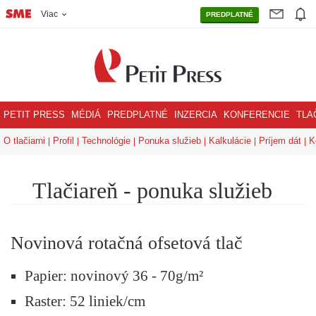
Viac
PREDPLATNÉ
PETIT PRESS
MÉDIÁ
PREDPLATNÉ
INZERCIA
KONFERENCIE
TLA
O tlačiarni
Profil
Technológie
Ponuka služieb
Kalkulácie
Príjem dát
K
Tlačiareň - ponuka služieb
Novinová rotačná ofsetová tlač
Papier: novinový 36 - 70g/m²
Raster: 52 liniek/cm