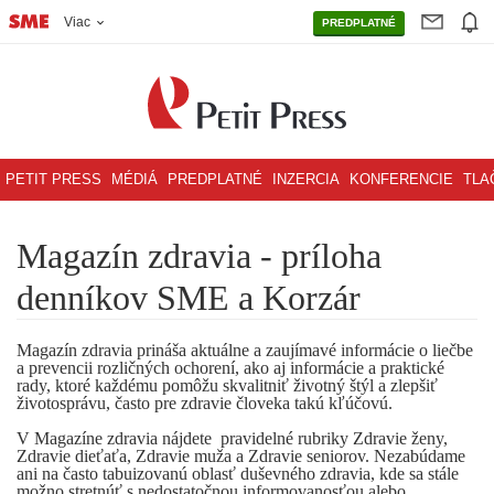
Viac
PREDPLATNÉ
PETIT PRESS
MÉDIÁ
PREDPLATNÉ
INZERCIA
KONFERENCIE
TLA
Magazín zdravia - príloha
denníkov SME a Korzár
Magazín zdravia prináša aktuálne a zaujímavé informácie o liečbe
a prevencii rozličných ochorení, ako aj informácie a praktické
rady, ktoré každému pomôžu skvalitniť životný štýl a zlepšiť
životosprávu, často pre zdravie človeka takú kľúčovú.
V Magazíne zdravia nájdete pravidelné rubriky Zdravie ženy,
Zdravie dieťaťa, Zdravie muža a Zdravie seniorov. Nezabúdame
ani na často tabuizovanú oblasť duševného zdravia, kde sa stále
možno stretnúť s nedostatočnou informovanosťou alebo