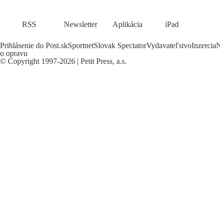
RSS
Newsletter
Aplikácia
iPad
Prihlásenie do Post.sk
Sportnet
Slovak Spectator
Vydavateľstvo
Inzercia
N
o opravu
©
Copyright
1997-2026 | Petit Press, a.s.