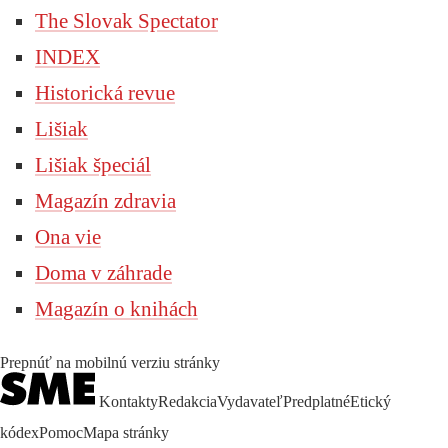
The Slovak Spectator
INDEX
Historická revue
Lišiak
Lišiak špeciál
Magazín zdravia
Ona vie
Doma v záhrade
Magazín o knihách
Prepnúť na mobilnú verziu stránky
Kontakty
Redakcia
Vydavateľ
Predplatné
Etický
kódex
Pomoc
Mapa stránky