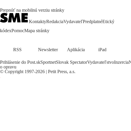
Prepnúť na mobilnú verziu stránky
Kontakty
Redakcia
Vydavateľ
Predplatné
Etický
kódex
Pomoc
Mapa stránky
RSS
Newsletter
Aplikácia
iPad
Prihlásenie do Post.sk
Sportnet
Slovak Spectator
Vydavateľstvo
Inzercia
N
o opravu
©
Copyright
1997-2026 | Petit Press, a.s.