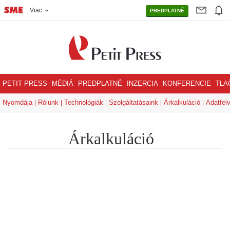
Viac
PREDPLATNÉ
PETIT PRESS
MÉDIÁ
PREDPLATNÉ
INZERCIA
KONFERENCIE
TLA
Nyomdája
Rólunk
Technológiák
Szolgáltatásaink
Árkalkuláció
Adatfelv
Árkalkuláció