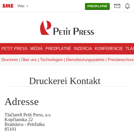
Viac
PREDPLATNÉ
PETIT PRESS
MÉDIÁ
PREDPLATNÉ
INZERCIA
KONFERENCIE
TLA
Druckerei
Über uns
Technologien
Dienstleistungspalette
Preisberechnu
Druckerei Kontakt
Adresse
Tlačiareň Petit Press, a.s.
Kopčianska 22
Bratislava - Petržalka
85101