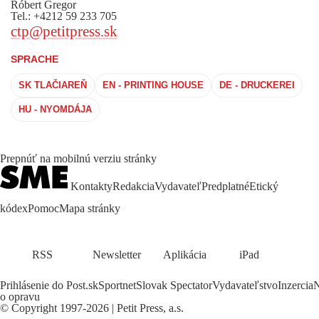
Róbert Gregor
Tel.: +4212 59 233 705
ctp@petitpress.sk
SPRACHE
SK TLAČIAREŇ
EN - PRINTING HOUSE
DE - DRUCKEREI
HU - NYOMDÁJA
Prepnúť na mobilnú verziu stránky
Kontakty
Redakcia
Vydavateľ
Predplatné
Etický
kódex
Pomoc
Mapa stránky
RSS
Newsletter
Aplikácia
iPad
Prihlásenie do Post.sk
Sportnet
Slovak Spectator
Vydavateľstvo
Inzercia
N
o opravu
©
Copyright
1997-2026 | Petit Press, a.s.