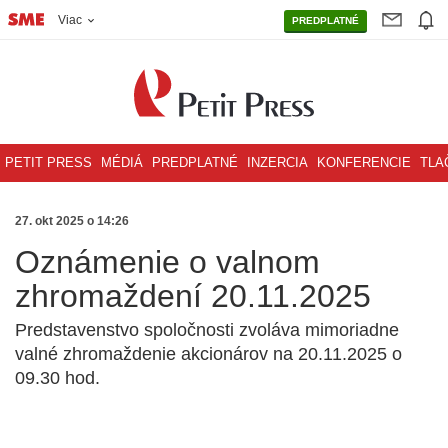
Viac
PREDPLATNÉ
PETIT PRESS
MÉDIÁ
PREDPLATNÉ
INZERCIA
KONFERENCIE
TLA
27. okt 2025 o 14:26
Oznámenie o valnom
zhromaždení 20.11.2025
Predstavenstvo spoločnosti zvoláva mimoriadne
valné zhromaždenie akcionárov na 20.11.2025 o
09.30 hod.