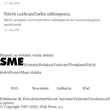
27. máj 2025
Návrh cezhraničného odštiepenia
Návrh projektu cezhraničného odštiepenia do novovznikajúcej
spoločnosti.
27. máj 2025
Prepnúť na mobilnú verziu stránky
Kontakty
Redakcia
Vydavateľ
Predplatné
Etický
kódex
Pomoc
Mapa stránky
RSS
Newsletter
Aplikácia
iPad
Prihlásenie do Post.sk
Sportnet
Slovak Spectator
Vydavateľstvo
Inzercia
N
o opravu
©
Copyright
1997-2026 | Petit Press, a.s.