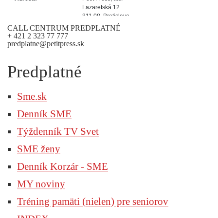
CALL CENTRUM PREDPLATNÉ
+ 421 2 323 77 777
predplatne@petitpress.sk
Predplatné
Sme.sk
Denník SME
Týždenník TV Svet
SME ženy
Denník Korzár - SME
MY noviny
Tréning pamäti (nielen) pre seniorov