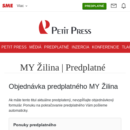
Viac
PREDPLATNÉ
PETIT PRESS
MÉDIÁ
PREDPLATNÉ
INZERCIA
KONFERENCIE
TLA
MY Žilina | Predplatné