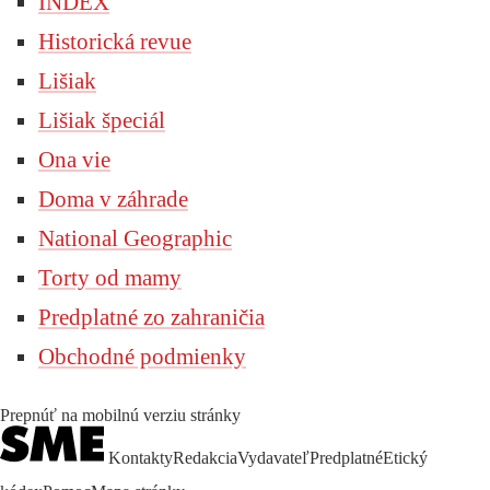
INDEX
Historická revue
Lišiak
Lišiak špeciál
Ona vie
Doma v záhrade
National Geographic
Torty od mamy
Predplatné zo zahraničia
Obchodné podmienky
Prepnúť na mobilnú verziu stránky
Kontakty
Redakcia
Vydavateľ
Predplatné
Etický