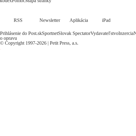
kódex
Pomoc
Mapa stránky
RSS
Newsletter
Aplikácia
iPad
Prihlásenie do Post.sk
Sportnet
Slovak Spectator
Vydavateľstvo
Inzercia
N
o opravu
©
Copyright
1997-2026 | Petit Press, a.s.