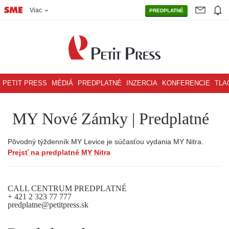
Viac
PREDPLATNÉ
PETIT PRESS
MÉDIÁ
PREDPLATNÉ
INZERCIA
KONFERENCIE
TLA
MY Nové Zámky | Predplatné
Pôvodný týždenník MY Levice je súčasťou vydania MY Nitra.
Prejsť na predplatné MY Nitra
CALL CENTRUM PREDPLATNÉ
+ 421 2 323 77 777
predplatne@petitpress.sk