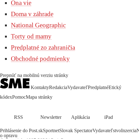
Ona vie
Doma v záhrade
National Geographic
Torty od mamy
Predplatné zo zahraničia
Obchodné podmienky
Prepnúť na mobilnú verziu stránky
Kontakty
Redakcia
Vydavateľ
Predplatné
Etický
kódex
Pomoc
Mapa stránky
RSS
Newsletter
Aplikácia
iPad
Prihlásenie do Post.sk
Sportnet
Slovak Spectator
Vydavateľstvo
Inzercia
N
o opravu