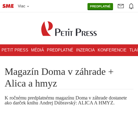
Viac
PREDPLATNÉ
PETIT PRESS
MÉDIÁ
PREDPLATNÉ
INZERCIA
KONFERENCIE
TLA
Magazín Doma v záhrade +
Alica a hmyz
K ročnému predplatnému magazínu Doma v záhrade dostanete
ako darček knihu
Andrej Dúbravský: ALICA A HMYZ.