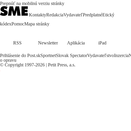
Prepnúť na mobilnú verziu stránky
Kontakty
Redakcia
Vydavateľ
Predplatné
Etický
kódex
Pomoc
Mapa stránky
RSS
Newsletter
Aplikácia
iPad
Prihlásenie do Post.sk
Sportnet
Slovak Spectator
Vydavateľstvo
Inzercia
N
o opravu
©
Copyright
1997-2026 | Petit Press, a.s.