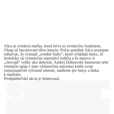
Alica je zvedavá mačka, ktorá býva so zvedavým Andrejom.
Obaja sú fascinovaní ríšou hmyzu. Počas potuliek Alica postupne
odhaľuje, že existujú „zombie huby“, ktoré ovládajú hmyz, že
hrobáriky sú výnimočne starostliví rodičia a že mravce si
„chovajú“ vošky ako dobytok. Andrej Dúbravský humorom sebe
vlastným spája v tejto výnimočnej autorskej knihe svoje
rozpoznateľné výtvarné umenie, nadšenie pre hmyz a lásku
k mačkám.
Predplatiteľská akcia je limitovaná.