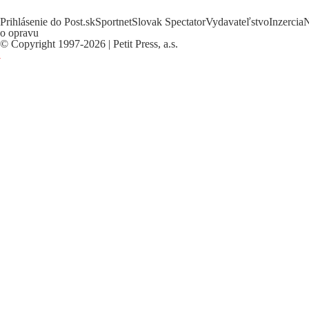
Prihlásenie do Post.sk
Sportnet
Slovak Spectator
Vydavateľstvo
Inzercia
N
o opravu
©
Copyright
1997-2026 | Petit Press, a.s.