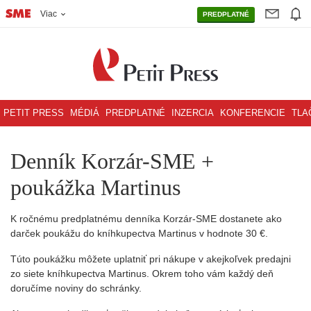
Viac
PREDPLATNÉ
PETIT PRESS
MÉDIÁ
PREDPLATNÉ
INZERCIA
KONFERENCIE
TLA
Denník Korzár-SME +
poukážka Martinus
K ročnému predplatnému denníka Korzár-SME dostanete ako
darček poukážu do kníhkupectva Martinus v hodnote 30 €.
Túto poukážku môžete uplatniť pri nákupe v akejkoľvek predajni
zo siete kníhkupectva Martinus. Okrem toho vám každý deň
doručíme noviny do schránky.