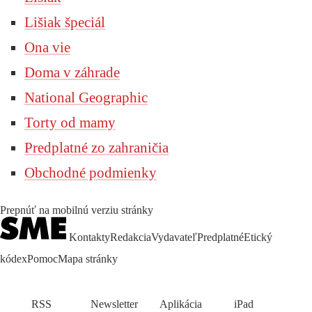
Lišiak špeciál
Ona vie
Doma v záhrade
National Geographic
Torty od mamy
Predplatné zo zahraničia
Obchodné podmienky
Prepnúť na mobilnú verziu stránky
Kontakty
Redakcia
Vydavateľ
Predplatné
Etický
kódex
Pomoc
Mapa stránky
RSS
Newsletter
Aplikácia
iPad