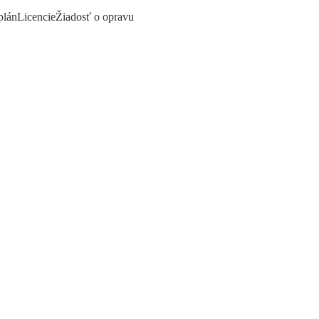
plán
Licencie
Žiadosť o opravu