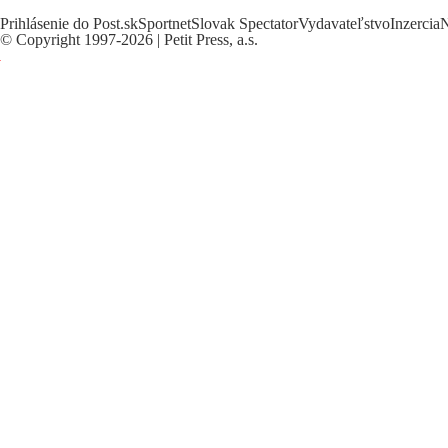
Prihlásenie do Post.sk
Sportnet
Slovak Spectator
Vydavateľstvo
Inzercia
N
©
Copyright
1997-2026 | Petit Press, a.s.