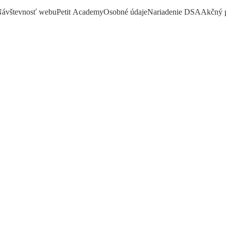
ávštevnosť webu
Petit Academy
Osobné údaje
Nariadenie DSA
Akčný 