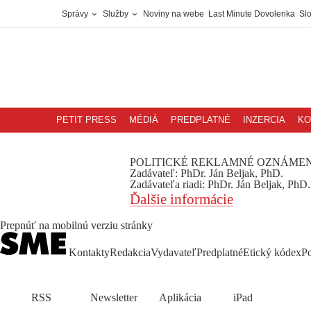
Správy
Služby
Noviny na webe
Last Minute Dovolenka
Sl
PETIT PRESS
MÉDIÁ
PREDPLATNÉ
INZERCIA
KO
POLITICKÉ REKLAMNÉ OZNÁMEN
Zadávateľ:
PhDr. Ján Beljak, PhD.
Zadávateľa riadi
: PhDr. Ján Beljak, PhD.
Ďalšie informácie
Prepnúť na mobilnú verziu stránky
Kontakty
Redakcia
Vydavateľ
Predplatné
Etický kódex
P
RSS
Newsletter
Aplikácia
iPad