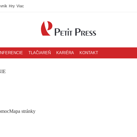
ovník
Hry
Viac
NFERENCIE
TLAČIAREŇ
KARIÉRA
KONTAKT
IE
omoc
Mapa stránky