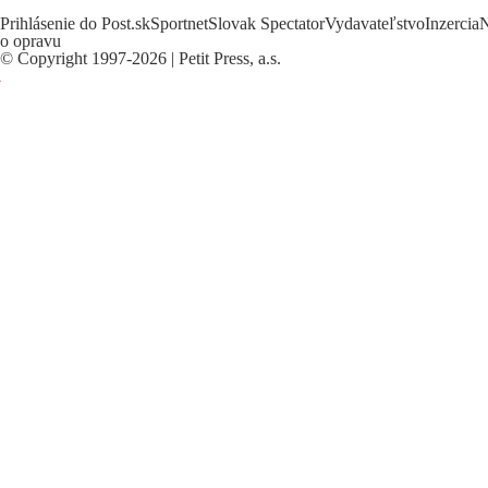
Prihlásenie do Post.sk
Sportnet
Slovak Spectator
Vydavateľstvo
Inzercia
N
o opravu
©
Copyright
1997-2026 | Petit Press, a.s.