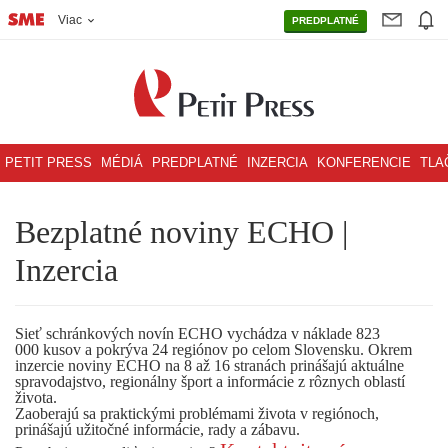
Viac
PREDPLATNÉ
PETIT PRESS
MÉDIÁ
PREDPLATNÉ
INZERCIA
KONFERENCIE
TLA
Bezplatné noviny ECHO |
Inzercia
Sieť schránkových novín ECHO vychádza v náklade 823
000 kusov a pokrýva 24 regiónov po celom Slovensku. Okrem
inzercie noviny ECHO na 8 až 16 stranách prinášajú aktuálne
spravodajstvo, regionálny šport a informácie z rôznych oblastí
života.
Zaoberajú sa praktickými problémami života v regiónoch,
prinášajú užitočné informácie, rady a zábavu.