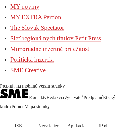
MY noviny
MY EXTRA Pardon
The Slovak Spectator
Sieť regionálnych titulov Petit Press
Mimoriadne inzertné príležitosti
Politická inzercia
SME Creative
Prepnúť na mobilnú verziu stránky
Kontakty
Redakcia
Vydavateľ
Predplatné
Etický
kódex
Pomoc
Mapa stránky
RSS
Newsletter
Aplikácia
iPad